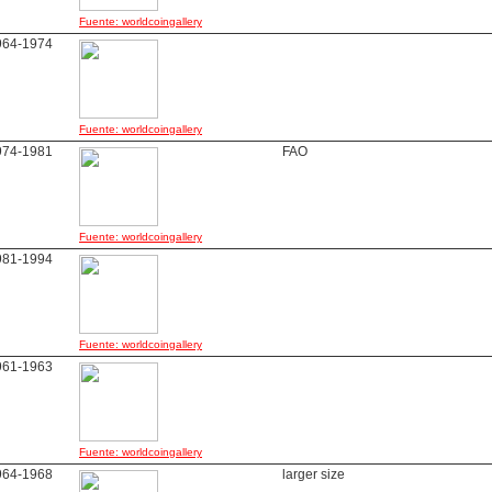
Fuente: worldcoingallery
964-1974
Fuente: worldcoingallery
974-1981
FAO
Fuente: worldcoingallery
981-1994
Fuente: worldcoingallery
961-1963
Fuente: worldcoingallery
964-1968
larger size