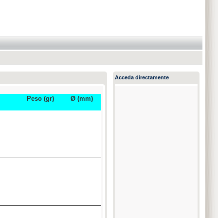
Acceda directamente
Peso (gr)
Ø (mm)