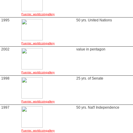
Fuente: worldcoingallery
1995
50 yrs. United Nations
Fuente: worldcoingallery
2002
value in pentagon
Fuente: worldcoingallery
1998
25 yrs. of Senate
Fuente: worldcoingallery
1997
50 yrs. Nat'l Independence
Fuente: worldcoingallery