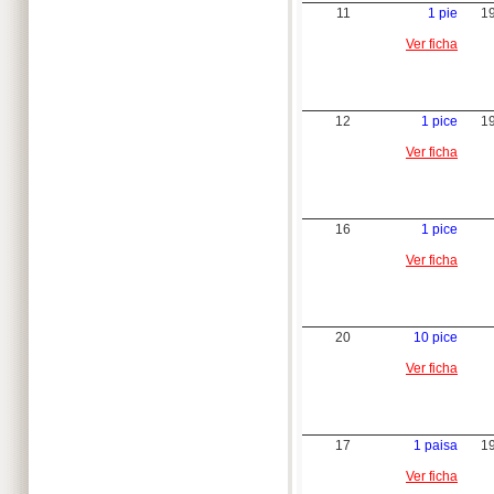
11
1 pie
1
Ver ficha
12
1 pice
1
Ver ficha
16
1 pice
Ver ficha
20
10 pice
Ver ficha
17
1 paisa
1
Ver ficha