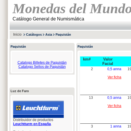
Monedas del Mund
Catálogo General de Numismática
Inicio
Catálogos
Asia
Paquistán
Paquistán
Paquistán
km#
Valor
Catalogo Billetes de Paquistán
Facial
Catalogo Sellos de Paquistán
2
0,5 anna
1
Ver ficha
Luz de Faro
13
0,5 anna
1
Ver ficha
Distribuidor de productos
Leuchtturm en España
.
3
1 anna
1