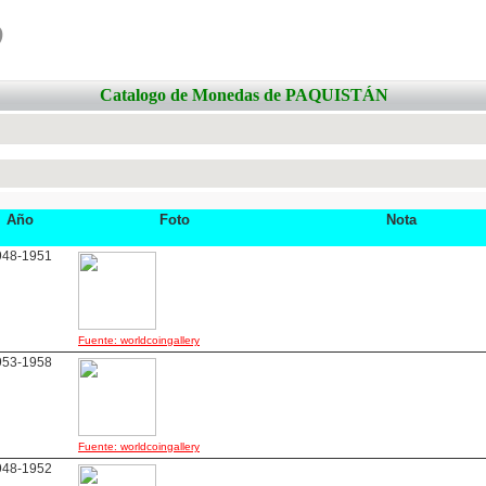
o
Catalogo de Monedas de PAQUISTÁN
Año
Foto
Nota
948-1951
Fuente: worldcoingallery
953-1958
Fuente: worldcoingallery
948-1952