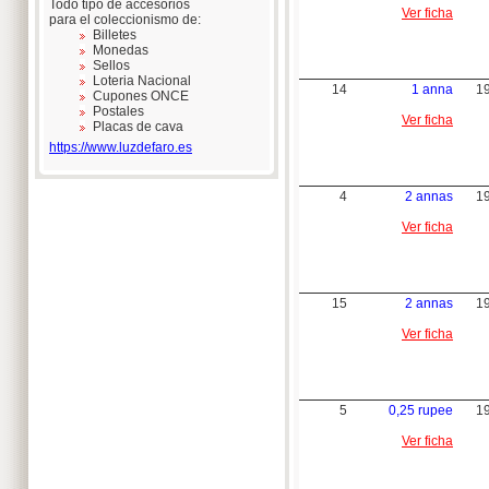
Todo tipo de accesorios
Ver ficha
para el coleccionismo de:
Billetes
Monedas
Sellos
Loteria Nacional
14
1 anna
1
Cupones ONCE
Postales
Ver ficha
Placas de cava
https://www.luzdefaro.es
4
2 annas
1
Ver ficha
15
2 annas
1
Ver ficha
5
0,25 rupee
1
Ver ficha