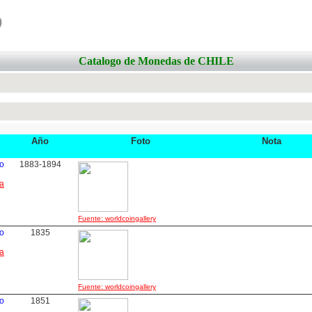
o
Catalogo de Monedas de CHILE
Año
Foto
Nota
o
1883-1894
ha
Fuente: worldcoingallery
o
1835
ha
Fuente: worldcoingallery
o
1851