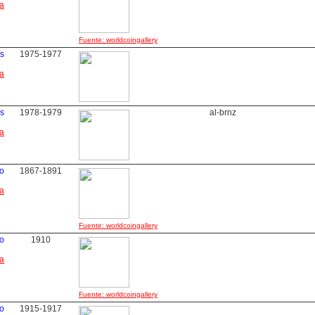
ha
Fuente: worldcoingallery
s
1975-1977
ha
s
1978-1979
al-brnz
ha
o
1867-1891
ha
Fuente: worldcoingallery
o
1910
ha
Fuente: worldcoingallery
o
1915-1917