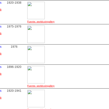
s
1920-1938
ha
Fuente: worldcoingallery
s
1975-1976
ha
s
1976
ha
s
1896-1920
ha
Fuente: worldcoingallery
s
1920-1941
ha