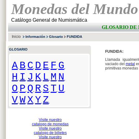
Monedas del Mundo
Catálogo General de Numismática
GLOSARIO DE 
Inicio
Información
Glosario
FUNDIDA
GLOSARIO
FUNDIDA:
Llamada igualmen
A
B
C
D
E
F
G
vaciado del
metal
en
primitivas monedas 
H
I
J
K
L
M
N
O
P
Q
R
S
T
U
V
W
X
Y
Z
Visite nuestro
catalogo de monedas
Visite nuestro
catalogo de billetes
Visite nuestro