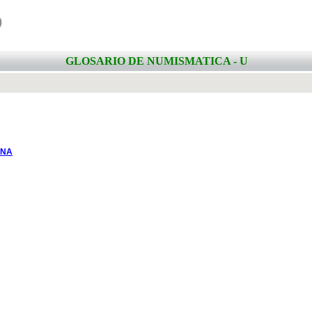
o
GLOSARIO DE NUMISMATICA - U
INA