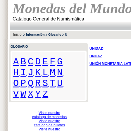
Monedas del Mund
Catálogo General de Numismática
Inicio
Información
Glosario
U
GLOSARIO
UNIDAD
UNIFAZ
A
B
C
D
E
F
G
UNIÓN MONETARIA LAT
H
I
J
K
L
M
N
O
P
Q
R
S
T
U
V
W
X
Y
Z
Visite nuestro
catalogo de monedas
Visite nuestro
catalogo de billetes
Visite nuestro