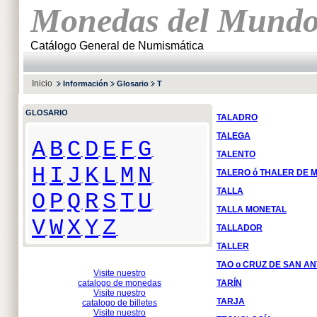
Monedas del Mund
Catálogo General de Numismática
Inicio
Información
Glosario
T
GLOSARIO
TALADRO
TALEGA
A
B
C
D
E
F
G
TALENTO
H
I
J
K
L
M
N
TALERO ó THALER DE 
TALLA
O
P
Q
R
S
T
U
TALLA MONETAL
V
W
X
Y
Z
TALLADOR
TALLER
TAO o CRUZ DE SAN A
Visite nuestro
catalogo de monedas
TARÍN
Visite nuestro
TARJA
catalogo de billetes
Visite nuestro