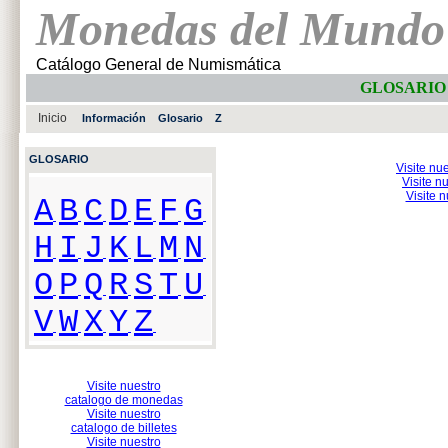
Monedas del Mundo
Catálogo General de Numismática
GLOSARIO 
Inicio
Información
Glosario
Z
GLOSARIO
Visite nu
Visite n
Visite 
A
B
C
D
E
F
G
H
I
J
K
L
M
N
O
P
Q
R
S
T
U
V
W
X
Y
Z
Visite nuestro
catalogo de monedas
Visite nuestro
catalogo de billetes
Visite nuestro