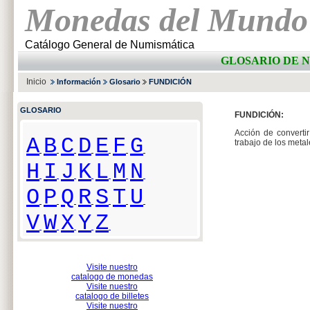
Monedas del Mundo
Catálogo General de Numismática
GLOSARIO DE N
Inicio
Información
Glosario
FUNDICIÓN
GLOSARIO
FUNDICIÓN:
Acción de converti
A
B
C
D
E
F
G
trabajo de los meta
H
I
J
K
L
M
N
O
P
Q
R
S
T
U
V
W
X
Y
Z
Visite nuestro
catalogo de monedas
Visite nuestro
catalogo de billetes
Visite nuestro