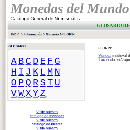
Monedas del Mundo
Catálogo General de Numismática
GLOSARIO DE
Inicio
Información
Glosario
FLORÍN
GLOSARIO
FLORÍN:
Moneda
medieval 
A
B
C
D
E
F
G
II acuñada en Aragó
H
I
J
K
L
M
N
O
P
Q
R
S
T
U
V
W
X
Y
Z
Visite nuestro
catalogo de monedas
Visite nuestro
catalogo de billetes
Visite nuestro