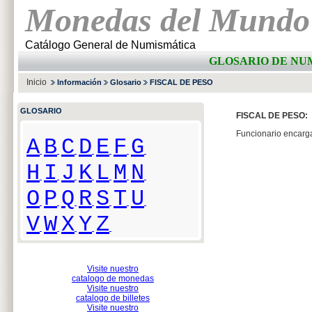
Monedas del Mundo
Catálogo General de Numismática
GLOSARIO DE NUM
Inicio
Información
Glosario
FISCAL DE PESO
GLOSARIO
FISCAL DE PESO:
Funcionario encarga
A
B
C
D
E
F
G
H
I
J
K
L
M
N
O
P
Q
R
S
T
U
V
W
X
Y
Z
Visite nuestro
catalogo de monedas
Visite nuestro
catalogo de billetes
Visite nuestro