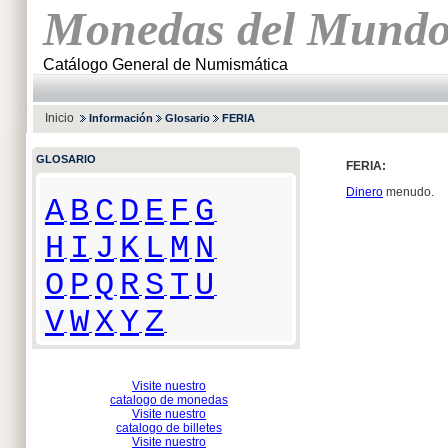
Monedas del Mund
Catálogo General de Numismática
Inicio
Información
Glosario
FERIA
GLOSARIO
FERIA:
Dinero
menudo.
A
B
C
D
E
F
G
H
I
J
K
L
M
N
O
P
Q
R
S
T
U
V
W
X
Y
Z
Visite nuestro
catalogo de monedas
Visite nuestro
catalogo de billetes
Visite nuestro