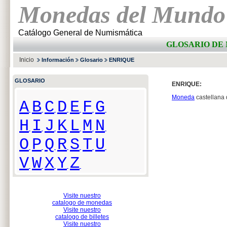
Monedas del Mundo
Catálogo General de Numismática
GLOSARIO DE 
Inicio
Información
Glosario
ENRIQUE
GLOSARIO
ENRIQUE:
Moneda
castellana
A
B
C
D
E
F
G
H
I
J
K
L
M
N
O
P
Q
R
S
T
U
V
W
X
Y
Z
Visite nuestro
catalogo de monedas
Visite nuestro
catalogo de billetes
Visite nuestro