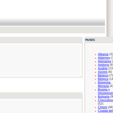
PAISES
Albania
(3
Alderney
(
Alemania
(
Andorra
(9
Austria
(13
Azores
(6)
Belarus
(7)
Bélgica
(1
Bohemia-
Moravia
(4
Bosnia y
Herzegovi
Bulgaria
(9
Checoslov
(52)
Chipre
(48
Ciudad del