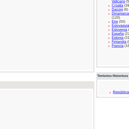
Vaticano
(5
Croatia
(39
Danzig
(8)
Dinamarca
(120)
Eire
(50)
Eslovaqui
Eslovenia
España
(2
Estonia
(31
Finlandia
(
Francia
(1
Terriorios Historicos
República