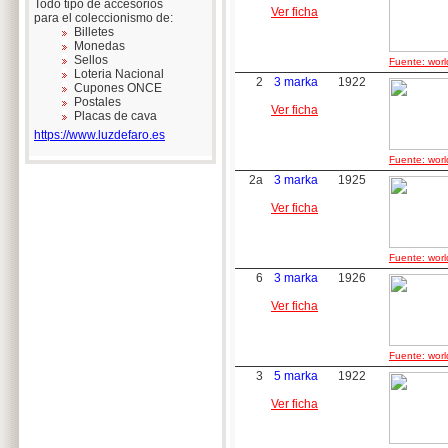
Todo tipo de accesorios
Ver ficha
para el coleccionismo de:
Billetes
Monedas
Sellos
Fuente: worl
Loteria Nacional
2
3 marka
1922
Cupones ONCE
Postales
Ver ficha
Placas de cava
https://www.luzdefaro.es
Fuente: worl
2a
3 marka
1925
Ver ficha
Fuente: worl
6
3 marka
1926
Ver ficha
Fuente: worl
3
5 marka
1922
Ver ficha