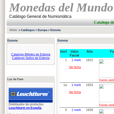
Monedas del Mundo
Catálogo General de Numismática
Catalogo 
Inicio
Catálogos
Europa
Estonia
Estonia
Estonia
km#
Valor
Año
Fo
Catalogo Billetes de Estonia
Facial
Catalogo Sellos de Estonia
1
1 mark
1922
Ver ficha
Luz de Faro
Fuente: worl
1a
1 mark
1924
Ver ficha
Distribuidor de productos
Fuente: worl
Leuchtturm en España
.
5
1 mark
1926