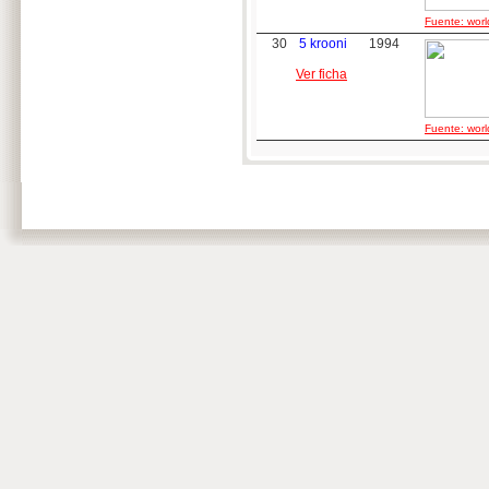
Fuente: worl
30
5 krooni
1994
Ver ficha
Fuente: worl