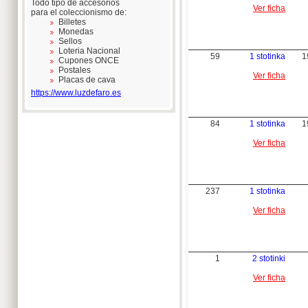
Todo tipo de accesorios
Ver ficha
para el coleccionismo de:
Billetes
Monedas
Sellos
Loteria Nacional
59
1 stotinka
1
Cupones ONCE
Postales
Ver ficha
Placas de cava
https://www.luzdefaro.es
84
1 stotinka
1
Ver ficha
237
1 stotinka
Ver ficha
1
2 stotinki
Ver ficha