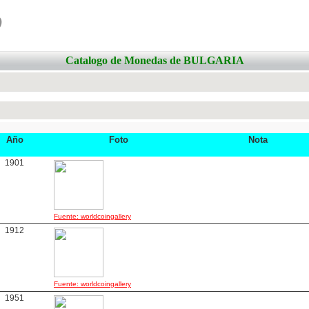
o
Catalogo de Monedas de BULGARIA
Año
Foto
Nota
1901
Fuente: worldcoingallery
1912
Fuente: worldcoingallery
1951