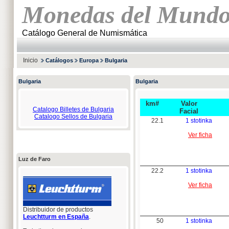
Monedas del Mund
Catálogo General de Numismática
Inicio
Catálogos
Europa
Bulgaria
Bulgaria
Bulgaria
km#
Valor
Catalogo Billetes de Bulgaria
Facial
Catalogo Sellos de Bulgaria
22.1
1 stotinka
Ver ficha
Luz de Faro
22.2
1 stotinka
Ver ficha
Distribuidor de productos
Leuchtturm en España
.
50
1 stotinka