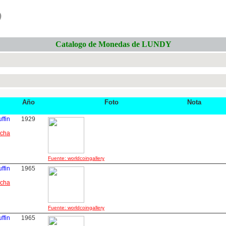
o
Catalogo de Monedas de LUNDY
Año
Foto
Nota
ffin
1929
icha
Fuente: worldcoingallery
ffin
1965
icha
Fuente: worldcoingallery
ffin
1965