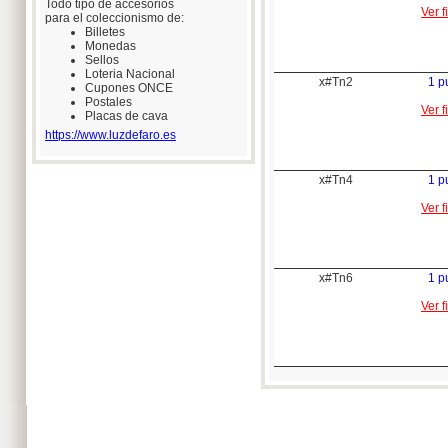
Todo tipo de accesorios
Ver f
para el coleccionismo de:
Billetes
Monedas
Sellos
Loteria Nacional
x#Tn2
1 pu
Cupones ONCE
Postales
Ver f
Placas de cava
https://www.luzdefaro.es
x#Tn4
1 pu
Ver f
x#Tn6
1 pu
Ver f