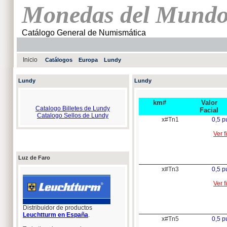
Monedas del Mund
Catálogo General de Numismática
Inicio
Catálogos
Europa
Lundy
Lundy
Lundy
km#
Valor
Catalogo Billetes de Lundy
Facial
Catalogo Sellos de Lundy
x#Tn1
0,5 pu
Ver f
Luz de Faro
x#Tn3
0,5 pu
Ver f
Distribuidor de productos
Leuchtturm en España
.
x#Tn5
0,5 pu