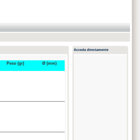
Acceda directamente
Peso (gr)
Ø (mm)