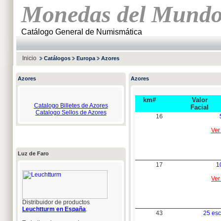
Monedas del Mund
Catálogo General de Numismática
Inicio
Catálogos
Europa
Azores
Azores
Azores
km#
Valor
Catalogo Billetes de Azores
Facial
Catalogo Sellos de Azores
16
Ver
Luz de Faro
17
1
Ver
Distribuidor de productos
Leuchtturm en España
.
43
25 es