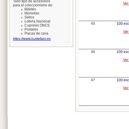
Todo tipo de accesorios
Ver
para el coleccionismo de:
Billetes
Monedas
Sellos
Loteria Nacional
45
100 es
Cupones ONCE
Postales
Ver
Placas de cava
https://www.luzdefaro.es
46
100 es
Ver
47
100 es
Ver