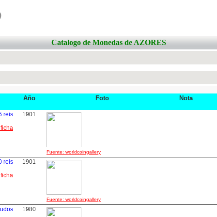
o
Catalogo de Monedas de AZORES
Año
Foto
Nota
5 reis
1901
 ficha
Fuente: worldcoingallery
0 reis
1901
 ficha
Fuente: worldcoingallery
cudos
1980