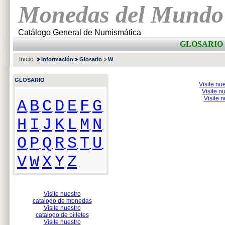
Monedas del Mundo
Catálogo General de Numismática
GLOSARIO 
Inicio
Información
Glosario
W
GLOSARIO
Visite nu
Visite n
Visite 
A
B
C
D
E
F
G
H
I
J
K
L
M
N
O
P
Q
R
S
T
U
V
W
X
Y
Z
Visite nuestro
catalogo de monedas
Visite nuestro
catalogo de billetes
Visite nuestro