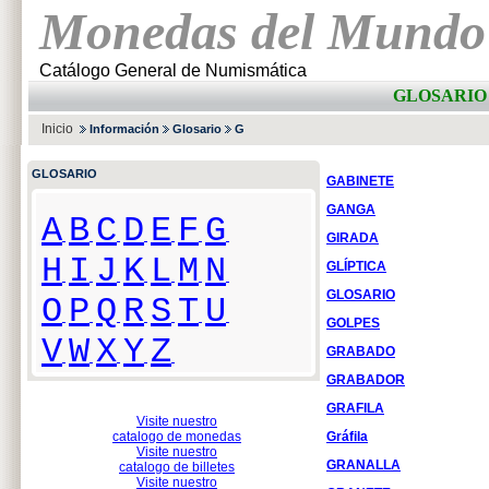
Monedas del Mundo
Catálogo General de Numismática
GLOSARIO 
Inicio
Información
Glosario
G
GLOSARIO
GABINETE
GANGA
A
B
C
D
E
F
G
GIRADA
H
I
J
K
L
M
N
GLÍPTICA
GLOSARIO
O
P
Q
R
S
T
U
GOLPES
V
W
X
Y
Z
GRABADO
GRABADOR
GRAFILA
Visite nuestro
catalogo de monedas
Gráfila
Visite nuestro
GRANALLA
catalogo de billetes
Visite nuestro