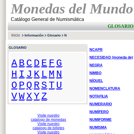
Monedas del Mundo
Catálogo General de Numismática
GLOSARIO 
Inicio
Información
Glosario
N
GLOSARIO
NCAPR
NECESIDAD (moneda de)
A
B
C
D
E
F
G
NEGRA
H
I
J
K
L
M
N
NIMBO
NÍQUEL
O
P
Q
R
S
T
U
NOMENCLATURA
V
W
X
Y
Z
NOTAFILIA
NUMERARIO
NUMíFERO
Visite nuestro
catalogo de monedas
NUMIFORME
Visite nuestro
NUMISMA
catalogo de billetes
Visite nuestro