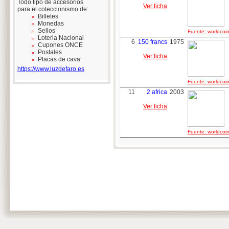
Todo tipo de accesorios
Ver ficha
para el coleccionismo de:
Billetes
Monedas
Sellos
Fuente: worldcoin
Loteria Nacional
6
150 francs
1975
Cupones ONCE
Postales
Ver ficha
Placas de cava
https://www.luzdefaro.es
Fuente: worldcoin
11
2 africa
2003
Ver ficha
Fuente: worldcoin