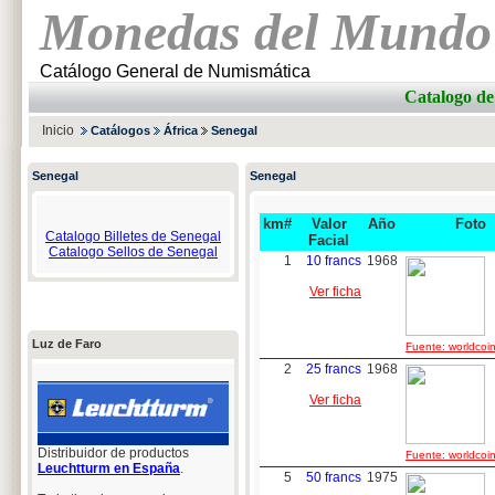
Monedas del Mundo
Catálogo General de Numismática
Catalogo 
Inicio
Catálogos
África
Senegal
Senegal
Senegal
km#
Valor
Año
Foto
Catalogo Billetes de Senegal
Facial
Catalogo Sellos de Senegal
1
10 francs
1968
Ver ficha
Luz de Faro
Fuente: worldcoin
2
25 francs
1968
Ver ficha
Distribuidor de productos
Fuente: worldcoin
Leuchtturm en España
.
5
50 francs
1975