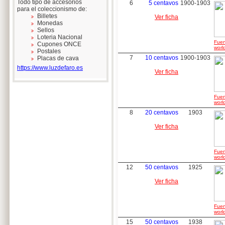
Todo tipo de accesorios
6
5 centavos
1900-1903
para el coleccionismo de:
Billetes
Ver ficha
Monedas
Sellos
Loteria Nacional
Fuen
Cupones ONCE
worl
Postales
7
10 centavos
1900-1903
Placas de cava
https://www.luzdefaro.es
Ver ficha
Fuen
worl
8
20 centavos
1903
Ver ficha
Fuen
worl
12
50 centavos
1925
Ver ficha
Fuen
worl
15
50 centavos
1938