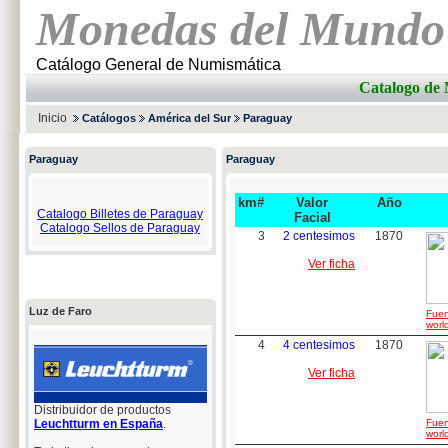
Monedas del Mundo
Catálogo General de Numismática
Catalogo d
Inicio
Catálogos
América del Sur
Paraguay
Paraguay
Paraguay
km#
Valor
Año
Catalogo Billetes de Paraguay
Facial
Catalogo Sellos de Paraguay
3
2 centesimos
1870
Ver ficha
Luz de Faro
Fuen
worl
4
4 centesimos
1870
Ver ficha
Distribuidor de productos
Leuchtturm en España
.
Fuen
worl