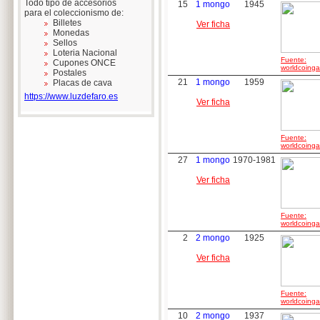
Todo tipo de accesorios
15
1 mongo
1945
para el coleccionismo de:
Billetes
Ver ficha
Monedas
Sellos
Loteria Nacional
Fuente:
Cupones ONCE
worldcoingal
Postales
21
1 mongo
1959
Placas de cava
https://www.luzdefaro.es
Ver ficha
Fuente:
worldcoingal
27
1 mongo
1970-1981
Ver ficha
Fuente:
worldcoingal
2
2 mongo
1925
Ver ficha
Fuente:
worldcoingal
10
2 mongo
1937