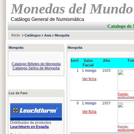
Monedas del Mundo
Catálogo General de Numismática
Catalogo d
Inicio
Catálogos
Asia
Mongolia
Mongolia
Mongolia
km#
Valor
Año
Fot
Catalogo Billetes de Mongolia
Facial
Catalogo Sellos de Mongolia
1
1 mongo
1925
Ver ficha
Luz de Faro
Fuente:
worldcoingal
9
1 mongo
1937
Ver ficha
Distribuidor de productos
Leuchtturm en España
.
Fuente:
worldcoingal