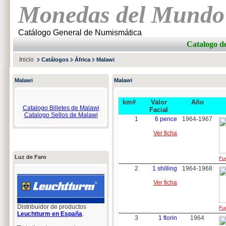
Monedas del Mundo
Catálogo General de Numismática
Catalogo 
Inicio
Catálogos
África
Malawi
Malawi
Malawi
km#
Valor
Año
Catalogo Billetes de Malawi
Facial
Catalogo Sellos de Malawi
1
6 pence
1964-1967
Ver ficha
Luz de Faro
Fue
2
1 shilling
1964-1968
Ver ficha
Distribuidor de productos
Fue
Leuchtturm en España
.
3
1 florin
1964