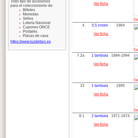
Todo tipo de accesorios
Ver ficha
para el coleccionismo de:
Billetes
Monedas
Sellos
Fue
Loteria Nacional
4
0,5 crown
1964
Cupones ONCE
Postales
Ver ficha
Placas de cava
https://www.luzdefaro.es
Fue
7.2a
1 tambala
1984-1994
Ver ficha
Fue
33
1 tambala
1995
Ver ficha
Fue
8.1
2 tambala
1971-1974
Ver ficha