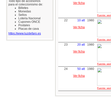
Todo tipo de accesorios
Ver ficha
para el coleccionismo de:
Billetes
Monedas
Sellos
Fuente: worl
Loteria Nacional
22
10 att
1980
Cupones ONCE
Postales
Ver ficha
Placas de cava
https://www.luzdefaro.es
Fuente: worl
23
20 att
1980
Ver ficha
Fuente: worl
24
50 att
1980
Ver ficha
Fuente: worl