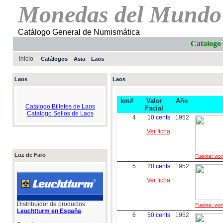
Monedas del Mundo
Catálogo General de Numismática
Catalogo
Inicio
Catálogos
Asia
Laos
Laos
Laos
km#
Valor
Año
Catalogo Billetes de Laos
Facial
Catalogo Sellos de Laos
4
10 cents
1952
Ver ficha
Luz de Faro
Fuente: worl
5
20 cents
1952
Ver ficha
Distribuidor de productos
Fuente: worl
Leuchtturm en España
.
6
50 cents
1952