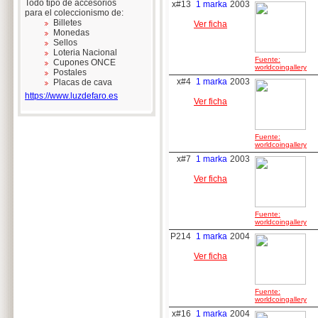
Todo tipo de accesorios
x#13
1 marka
2003
para el coleccionismo de:
Billetes
Ver ficha
Monedas
Sellos
Loteria Nacional
Fuente:
Cupones ONCE
worldcoingallery
Postales
x#4
1 marka
2003
Placas de cava
https://www.luzdefaro.es
Ver ficha
Fuente:
worldcoingallery
x#7
1 marka
2003
Ver ficha
Fuente:
worldcoingallery
P214
1 marka
2004
Ver ficha
Fuente:
worldcoingallery
x#16
1 marka
2004