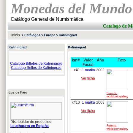
Monedas del Mundo
Catálogo General de Numismática
Catalogo de 
Inicio
Catálogos
Europa
Kaliningrad
Kaliningrad
Kaliningrad
km#
Valor
Año
Foto
Catalogo Billetes de Kaliningrad
Facial
Catalogo Sellos de Kaliningrad
x#1
1 marka
2002
Ver ficha
Luz de Faro
Fuente:
worldcoingallery
x#10
1 marka
2003
Ver ficha
Distribuidor de productos
Leuchtturm en España
.
Fuente:
worldcoingallery