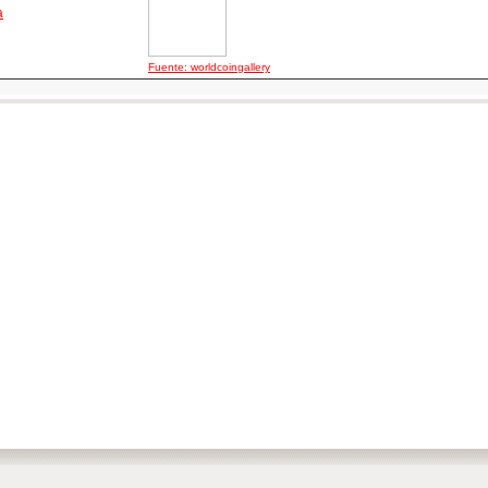
a
Fuente: worldcoingallery