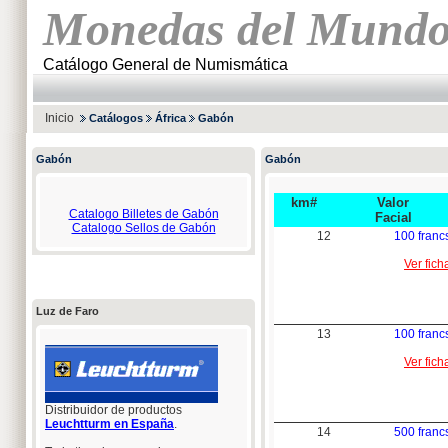
Monedas del Mund
Catálogo General de Numismática
Inicio
Catálogos
África
Gabón
Gabón
Gabón
km#
Valor
Catalogo Billetes de Gabón
Facial
Catalogo Sellos de Gabón
12
100 franc
Ver fich
Luz de Faro
13
100 franc
Ver fich
Distribuidor de productos
Leuchtturm en España
.
14
500 franc