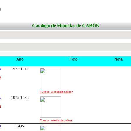
o
Catalogo de Monedas de GABÓN
Año
Foto
Nota
s
1971-1972
a
Fuente: worldcoingallery
s
1975-1985
a
Fuente: worldcoingallery
s
1985