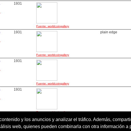
a
1931
a
Fuente: worldcoingallery
s
1931
plain edge
a
Fuente: worldcoingallery
s
1931
a
Fuente: worldcoingallery
s
1931
a
Fuente: worldcoingallery
 contenido y los anuncios y analizar el tráfico. Además, compar
nálisis web, quienes pueden combinarla con otra información a 