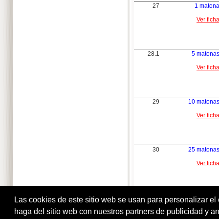
27
1 maton
Ver fich
28.1
5 matona
Ver fich
29
10 matona
Ver fich
30
25 matona
Ver fich
Las cookies de este sitio web se usan para personalizar el
haga del sitio web con nuestros partners de publicidad y a