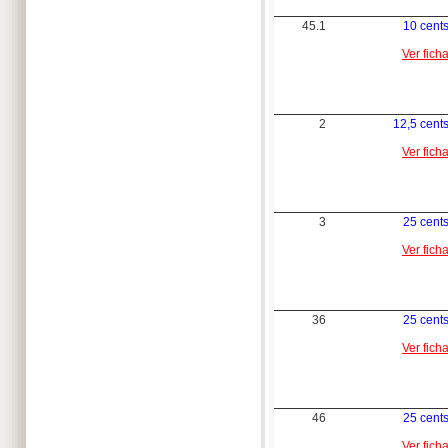
45.1
10 cent
Ver fich
2
12,5 cent
Ver fich
3
25 cent
Ver fich
36
25 cent
Ver fich
46
25 cent
Ver fich