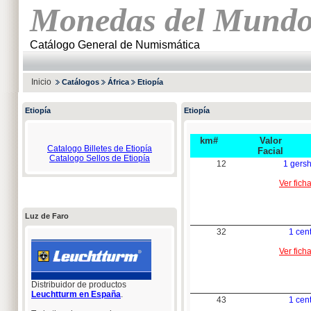
Monedas del Mund
Catálogo General de Numismática
Inicio
Catálogos
África
Etiopía
Etiopía
Etiopía
km#
Valor
Catalogo Billetes de Etiopía
Facial
Catalogo Sellos de Etiopía
12
1 gers
Ver fich
Luz de Faro
32
1 cen
Ver fich
Distribuidor de productos
Leuchtturm en España
.
43
1 cen