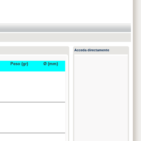
Acceda directamente
Peso (gr)
Ø (mm)