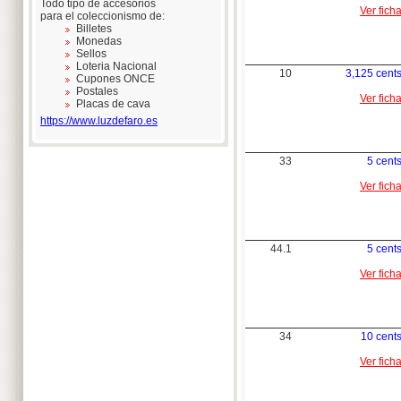
Todo tipo de accesorios
Ver fich
para el coleccionismo de:
Billetes
Monedas
Sellos
Loteria Nacional
10
3,125 cent
Cupones ONCE
Postales
Ver fich
Placas de cava
https://www.luzdefaro.es
33
5 cent
Ver fich
44.1
5 cent
Ver fich
34
10 cent
Ver fich