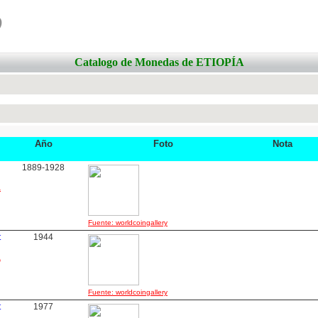
o
Catalogo de Monedas de ETIOPÍA
Año
Foto
Nota
h
1889-1928
a
Fuente: worldcoingallery
t
1944
a
Fuente: worldcoingallery
t
1977