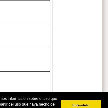
timos información sobre el uso que
partir del uso que haya hecho de
Entendido
Monedas del Mundo
|
Billetes del Mundo
|
Sellos del Mundo