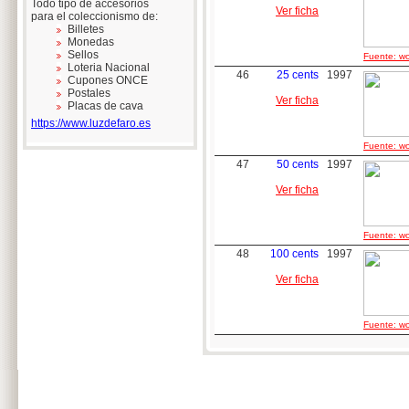
Todo tipo de accesorios
Ver ficha
para el coleccionismo de:
Billetes
Monedas
Sellos
Fuente: wo
Loteria Nacional
46
25 cents
1997
Cupones ONCE
Postales
Ver ficha
Placas de cava
https://www.luzdefaro.es
Fuente: wo
47
50 cents
1997
Ver ficha
Fuente: wo
48
100 cents
1997
Ver ficha
Fuente: wo