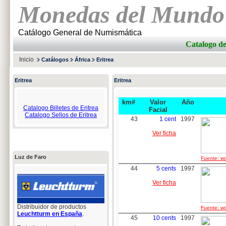
Monedas del Mundo
Catálogo General de Numismática
Catalogo 
Inicio
Catálogos
África
Eritrea
Eritrea
Eritrea
km#
Valor
Año
Catalogo Billetes de Eritrea
Facial
Catalogo Sellos de Eritrea
43
1 cent
1997
Ver ficha
Luz de Faro
Fuente: wo
44
5 cents
1997
Ver ficha
Distribuidor de productos
Fuente: wo
Leuchtturm en España
.
45
10 cents
1997