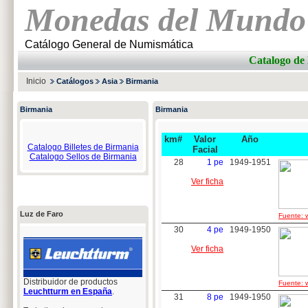
Monedas del Mundo
Catálogo General de Numismática
Catalogo d
Inicio
Catálogos
Asia
Birmania
Birmania
Birmania
km#
Valor
Año
Catalogo Billetes de Birmania
Facial
Catalogo Sellos de Birmania
28
1 pe
1949-1951
Ver ficha
Luz de Faro
Fuente: w
30
4 pe
1949-1950
Ver ficha
Distribuidor de productos
Fuente: w
Leuchtturm en España
.
31
8 pe
1949-1950