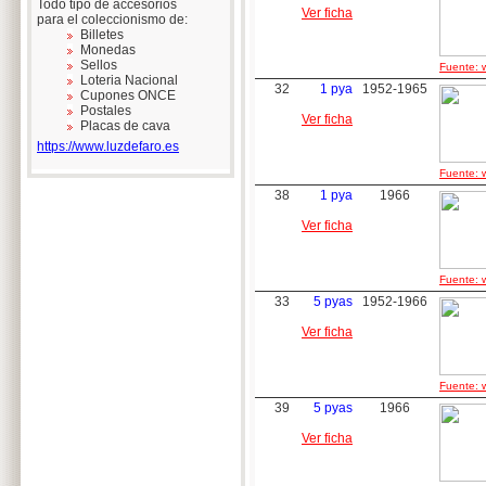
Todo tipo de accesorios
Ver ficha
para el coleccionismo de:
Billetes
Monedas
Sellos
Fuente: w
Loteria Nacional
32
1 pya
1952-1965
Cupones ONCE
Postales
Ver ficha
Placas de cava
https://www.luzdefaro.es
Fuente: w
38
1 pya
1966
Ver ficha
Fuente: w
33
5 pyas
1952-1966
Ver ficha
Fuente: w
39
5 pyas
1966
Ver ficha