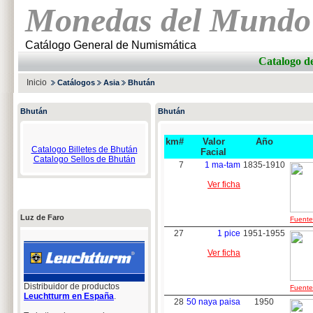
Monedas del Mundo
Catálogo General de Numismática
Catalogo 
Inicio
Catálogos
Asia
Bhután
Bhután
Bhután
km#
Valor
Año
Catalogo Billetes de Bhután
Facial
Catalogo Sellos de Bhután
7
1 ma-tam
1835-1910
Ver ficha
Luz de Faro
Fuente:
27
1 pice
1951-1955
Ver ficha
Distribuidor de productos
Fuente:
Leuchtturm en España
.
28
50 naya paisa
1950