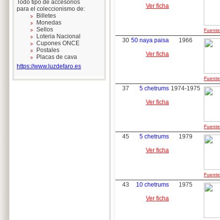
Todo tipo de accesorios
Ver ficha
para el coleccionismo de:
Billetes
Monedas
Sellos
Fuente:
Loteria Nacional
30
50 naya paisa
1966
Cupones ONCE
Postales
Ver ficha
Placas de cava
https://www.luzdefaro.es
Fuente:
37
5 chetrums
1974-1975
Ver ficha
Fuente:
45
5 chetrums
1979
Ver ficha
Fuente:
43
10 chetrums
1975
Ver ficha