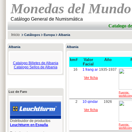
Monedas del Mundo
Catálogo General de Numismática
Catalogo 
Inicio
Catálogos
Europa
Albania
Albania
Albania
km#
Valor
Año
Catalogo Billetes de Albania
Facial
Catalogo Sellos de Albania
16
1 frang ar
1935-1937
Ver ficha
Luz de Faro
Fuente:
worldcoin
2
10 qindar
1926
Ver ficha
Distribuidor de productos
Leuchtturm en España
.
Fuente:
worldcoin