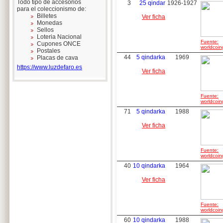
Todo tipo de accesorios
3
25 qindar
1926-1927
para el coleccionismo de:
Billetes
Ver ficha
Monedas
Sellos
Loteria Nacional
Fuente:
Cupones ONCE
worldcoin
Postales
44
5 qindarka
1969
Placas de cava
https://www.luzdefaro.es
Ver ficha
Fuente:
worldcoin
71
5 qindarka
1988
Ver ficha
Fuente:
worldcoin
40
10 qindarka
1964
Ver ficha
Fuente:
worldcoin
60
10 qindarka
1988