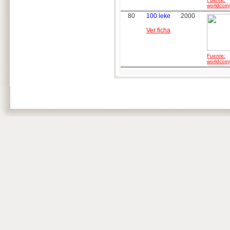
worldcoin
80
100 leke
2000
Ver ficha
Fuente:
worldcoin