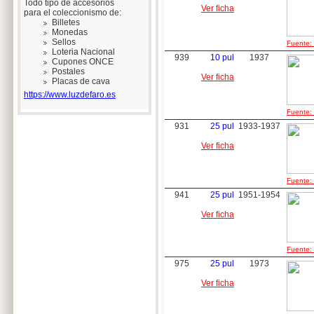
Todo tipo de accesorios
Ver ficha
para el coleccionismo de:
Billetes
Monedas
Sellos
Fuente: 
Loteria Nacional
939
10 pul
1937
Cupones ONCE
Postales
Ver ficha
Placas de cava
https://www.luzdefaro.es
Fuente: 
931
25 pul
1933-1937
Ver ficha
Fuente: 
941
25 pul
1951-1954
Ver ficha
Fuente: 
975
25 pul
1973
Ver ficha