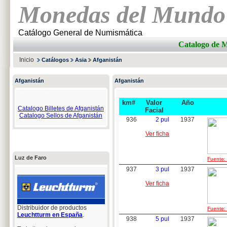
Monedas del Mundo
Catálogo General de Numismática
Catalogo de
Inicio
Catálogos
Asia
Afganistán
Afganistán
Afganistán
km#
Valor
Año
Catalogo Billetes de Afganistán
Facial
Catalogo Sellos de Afganistán
936
2 pul
1937
Ver ficha
Luz de Faro
Fuente: 
937
3 pul
1937
Ver ficha
Distribuidor de productos
Fuente: 
Leuchtturm en España
.
938
5 pul
1937