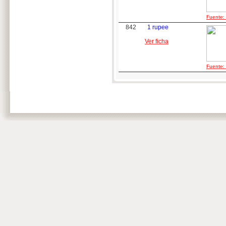
Fuente: 
842
1 rupee
Ver ficha
Fuente: 