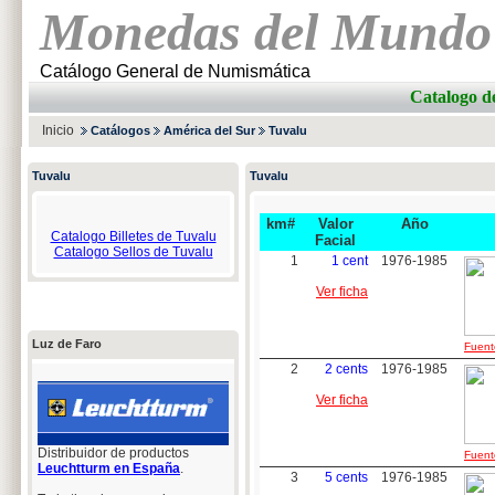
Monedas del Mundo
Catálogo General de Numismática
Catalogo 
Inicio
Catálogos
América del Sur
Tuvalu
Tuvalu
Tuvalu
km#
Valor
Año
Catalogo Billetes de Tuvalu
Facial
Catalogo Sellos de Tuvalu
1
1 cent
1976-1985
Ver ficha
Luz de Faro
Fuente
2
2 cents
1976-1985
Ver ficha
Distribuidor de productos
Fuente
Leuchtturm en España
.
3
5 cents
1976-1985