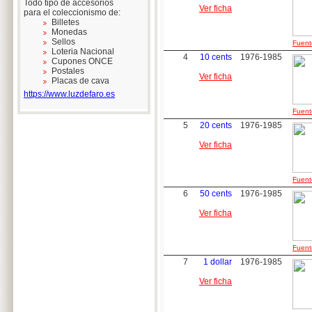
Todo tipo de accesorios
Ver ficha
para el coleccionismo de:
Billetes
Monedas
Sellos
Fuente
Loteria Nacional
4
10 cents
1976-1985
Cupones ONCE
Postales
Ver ficha
Placas de cava
https://www.luzdefaro.es
Fuente
5
20 cents
1976-1985
Ver ficha
Fuente
6
50 cents
1976-1985
Ver ficha
Fuente
7
1 dollar
1976-1985
Ver ficha