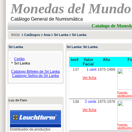
Monedas del Mundo
Catálogo General de Numismática
Catalogo de Mone
Inicio
Catálogos
Asia
Sri Lanka
Sri Lanka
Sri Lanka
Sri Lanka: Sri Lanka
Ceilán
km#
Valor
Año
Fo
Sri Lanka
Facial
137
1 cent
1975-1989
Catalogo Billetes de Sri Lanka
Catalogo Sellos de Sri Lanka
Ver ficha
Fuente:
worldcoing
Luz de Faro
138
2 cents
1975-1978
Ver ficha
Fuente:
worldcoing
Distribuidor de productos