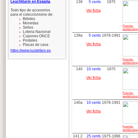
Leuchtturm en España
.
139
5 cents
1975
Todo tipo de accesorios
Ver ficha
para el coleccionismo de:
Billetes
Monedas
Fuente:
Sellos
worldcoing
Loteria Nacional
139a
5 cents
1978-1991
Cupones ONCE
Postales
Ver ficha
Placas de cava
https://www.luzdefaro.es
Fuente:
worldcoing
140
10 cents
1975
Ver ficha
Fuente:
worldcoing
140a
10 cents
1978-1991
Ver ficha
Fuente:
worldcoing
141.2
25 cents
1975-1996