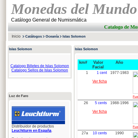
Monedas del Mundo
Catálogo General de Numismática
Catalogo de 
Inicio
Catálogos
Oceanía
Islas Solomon
Islas Solomon
Islas Solomon
km#
Valor
Año
Catalogo Billetes de Islas Solomon
Facial
Catalogo Sellos de Islas Solomon
1
1 cent
1977-1983
Ver ficha
Luz de Faro
Fue
26
5 cents
1988-1996
Ver ficha
Distribuidor de productos
Fue
Leuchtturm en España
.
27a
10 cents
1990