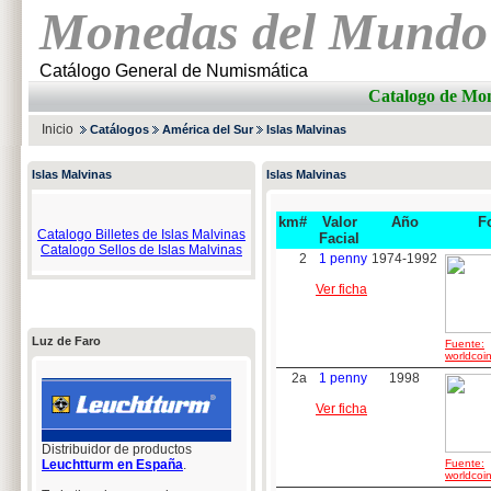
Monedas del Mundo
Catálogo General de Numismática
Catalogo de M
Inicio
Catálogos
América del Sur
Islas Malvinas
Islas Malvinas
Islas Malvinas
km#
Valor
Año
F
Catalogo Billetes de Islas Malvinas
Facial
Catalogo Sellos de Islas Malvinas
2
1 penny
1974-1992
Ver ficha
Luz de Faro
Fuente:
worldcoin
2a
1 penny
1998
Ver ficha
Distribuidor de productos
Leuchtturm en España
.
Fuente:
worldcoin