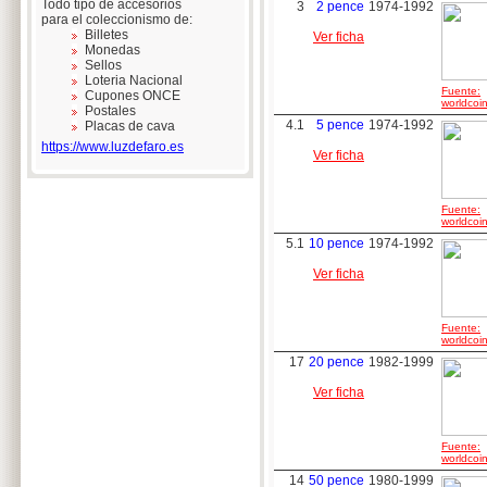
Todo tipo de accesorios
3
2 pence
1974-1992
para el coleccionismo de:
Billetes
Ver ficha
Monedas
Sellos
Loteria Nacional
Fuente:
Cupones ONCE
worldcoin
Postales
4.1
5 pence
1974-1992
Placas de cava
https://www.luzdefaro.es
Ver ficha
Fuente:
worldcoin
5.1
10 pence
1974-1992
Ver ficha
Fuente:
worldcoin
17
20 pence
1982-1999
Ver ficha
Fuente:
worldcoin
14
50 pence
1980-1999