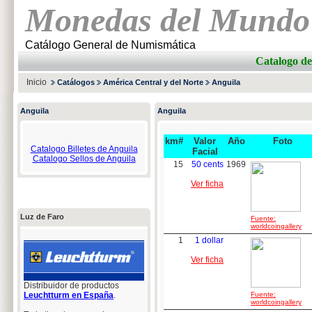
Monedas del Mundo
Catálogo General de Numismática
Catalogo 
Inicio
Catálogos
América Central y del Norte
Anguila
Anguila
Anguila
km#
Valor
Año
Foto
Catalogo Billetes de Anguila
Facial
Catalogo Sellos de Anguila
15
50 cents
1969
Ver ficha
Luz de Faro
Fuente:
worldcoingallery
1
1 dollar
Ver ficha
Distribuidor de productos
Leuchtturm en España
.
Fuente:
worldcoingallery