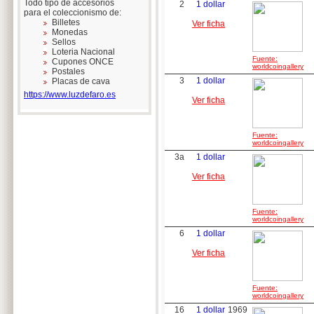
Todo tipo de accesorios
2
1 dollar
para el coleccionismo de:
Billetes
Ver ficha
Monedas
Sellos
Loteria Nacional
Fuente:
Cupones ONCE
worldcoingallery
Postales
3
1 dollar
Placas de cava
https://www.luzdefaro.es
Ver ficha
Fuente:
worldcoingallery
3a
1 dollar
Ver ficha
Fuente:
worldcoingallery
6
1 dollar
Ver ficha
Fuente:
worldcoingallery
16
1 dollar
1969