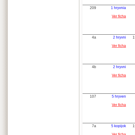
209
1 hryvnia
Ver ficha
4a
2 hryvni
1
Ver ficha
4b
2 hryvni
Ver ficha
107
5 hryven
Ver ficha
7a
5 kopijok
1
Ver ficha