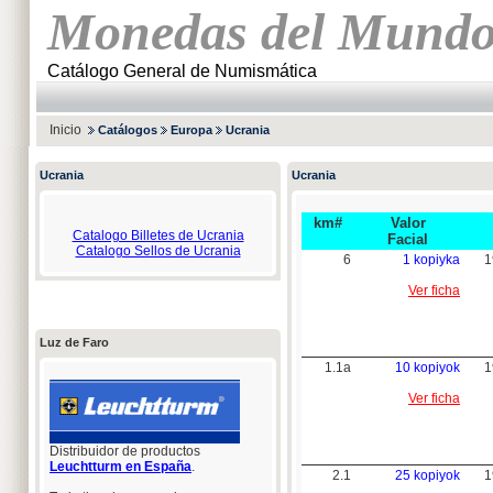
Monedas del Mund
Catálogo General de Numismática
Inicio
Catálogos
Europa
Ucrania
Ucrania
Ucrania
km#
Valor
Catalogo Billetes de Ucrania
Facial
Catalogo Sellos de Ucrania
6
1 kopiyka
1
Ver ficha
Luz de Faro
1.1a
10 kopiyok
1
Ver ficha
Distribuidor de productos
Leuchtturm en España
.
2.1
25 kopiyok
1