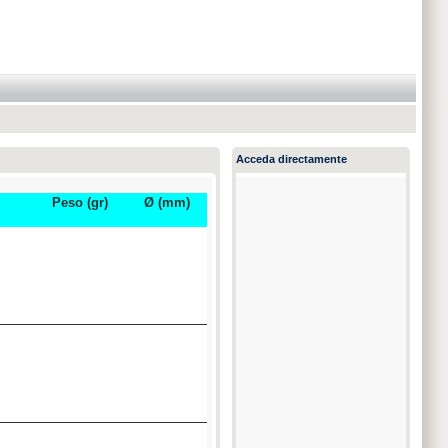
Acceda directamente
Peso (gr)
Ø (mm)