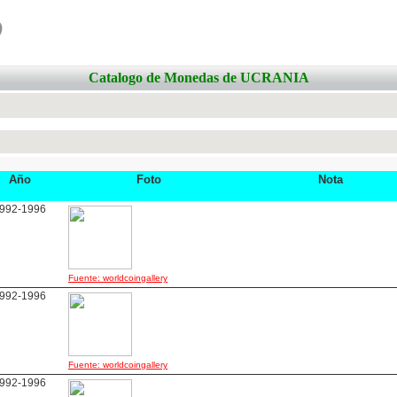
o
Catalogo de Monedas de UCRANIA
Año
Foto
Nota
992-1996
Fuente: worldcoingallery
992-1996
Fuente: worldcoingallery
992-1996