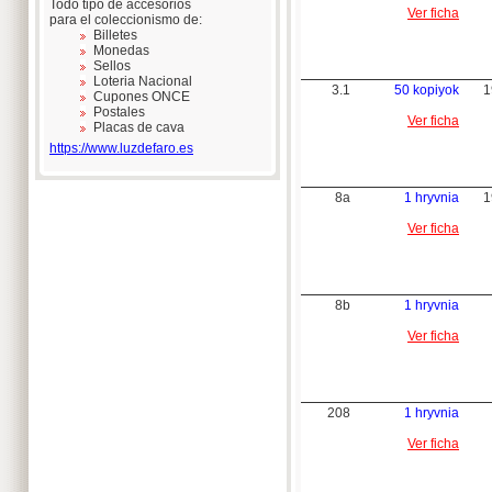
Todo tipo de accesorios
Ver ficha
para el coleccionismo de:
Billetes
Monedas
Sellos
Loteria Nacional
3.1
50 kopiyok
1
Cupones ONCE
Postales
Ver ficha
Placas de cava
https://www.luzdefaro.es
8a
1 hryvnia
1
Ver ficha
8b
1 hryvnia
Ver ficha
208
1 hryvnia
Ver ficha