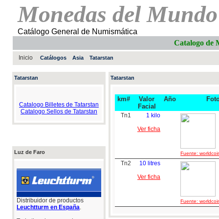
Monedas del Mundo
Catálogo General de Numismática
Catalogo d
Inicio
Catálogos
Asia
Tatarstan
Tatarstan
Tatarstan
km#
Valor
Año
Fot
Catalogo Billetes de Tatarstan
Facial
Catalogo Sellos de Tatarstan
Tn1
1 kilo
Ver ficha
Luz de Faro
Fuente: worldcoi
Tn2
10 litres
Ver ficha
Distribuidor de productos
Fuente: worldcoi
Leuchtturm en España
.