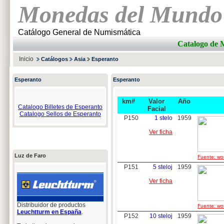
Monedas del Mundo
Catálogo General de Numismática
Catalogo d
Inicio
Catálogos
Asia
Esperanto
Esperanto
Esperanto
km#
Valor
Año
Catalogo Billetes de Esperanto
Facial
Catalogo Sellos de Esperanto
P150
1 stelo
1959
Ver ficha
Luz de Faro
Fuente: wor
P151
5 steloj
1959
Ver ficha
Distribuidor de productos
Fuente: wor
Leuchtturm en España
.
P152
10 steloj
1959