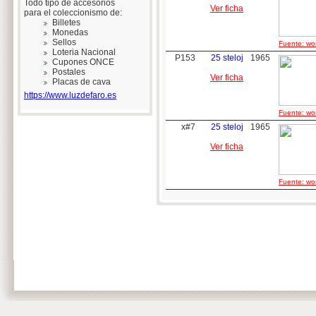
Todo tipo de accesorios
Ver ficha
para el coleccionismo de:
Billetes
Monedas
Sellos
Fuente: wor
Loteria Nacional
P153
25 steloj
1965
Cupones ONCE
Postales
Ver ficha
Placas de cava
https://www.luzdefaro.es
Fuente: wor
x#7
25 steloj
1965
Ver ficha
Fuente: wor